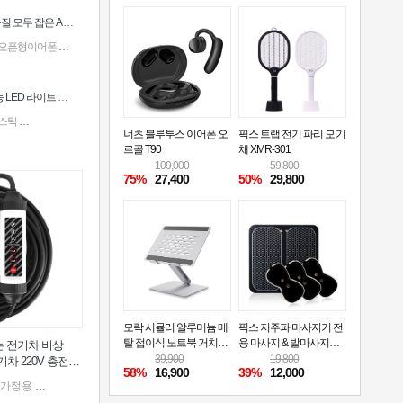
오픈형 이어링 설계와 13mm 드라이버로 착용감과 음질 모두 잡은 ACRO 코어핏 클립형 블루투스이어폰 AE-101
#오픈형이어폰
#러닝이어폰
#오픈형무선이어폰
#블루투스이어폰추천
#오픈이어폰
#ACRO
트레킹 폴에 조명과 멀티툴까지 결합한 머레이 다기능 LED 라이트 등산스틱
스틱
#등산지팡이
#등산용스틱
#등산스틱사용법
#튼튼한등산스틱
#머레이다기능LED라이
너츠 블루투스 이어폰 오
픽스 트랩 전기 파리 모기
XWC502
기
#픽스쿨휴대용냉각선풍기XPF502
르골 T90
채 XMR-301
109,000
59,800
75%
27,400
50%
29,800
모락 시뮬러 알루미늄 메
픽스 저주파 마사지기 전
탈 접이식 노트북 거치대
용 마사지 & 발마사지기
는 전기차 비상
S
패드
39,900
19,800
차 220V 충전기
58%
16,900
39%
12,000
이어
# 골전도블루투스이어폰
#가정용
#여행용드라이기
#전기차
#충전기
#아이랩한뼘드라이기iLABMHD
# 무선이어폰추천
#전기차충전기
#전기차충전시간
# 블루투스이어폰추천
#전기차충전방법
# 이어폰추천
#전기차
# A