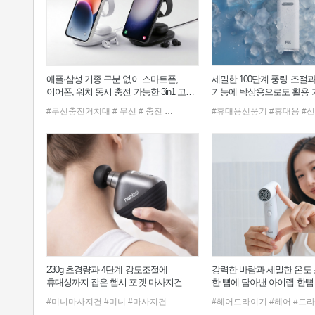
애플·삼성 기종 구분 없이 스마트폰,
세밀한 100단계 풍량 조절과
이어폰, 워치 동시 충전 가능한 3in1 고속
기능에 탁상용으로도 활용 
무선 충전 거치대
선풍기
#무선충전거치대
# 무선
# 충전
# 거치대
# 맥세이프충전기
#휴대용선풍기
# 맥세이프
#휴대용
#
230g 초경량과 4단계 강도조절에
강력한 바람과 세밀한 온도
휴대성까지 잡은 햅시 포켓 마사지건
한 뼘에 담아낸 아이랩 한뼘
AVAL3
iLAB-MHD
#미니마사지건
#미니
#마사지건
#다리마사지기
#헤어드라이기
#안마기
#종아리마사지
#헤어
#드