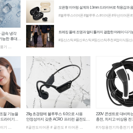
#블루투스이어폰
#블루투스
#이어폰
#무선이어폰
 급속 냉각
가능한 휴대용
#등산스틱
#등산
#스틱
#등산스틱추천
#접이식등산
거치대
선풍기
#무선선풍기
# 무선충전기
#탁상용선풍기
# 충전기
# 아이폰충전기
#손선풍기
# 픽스3in1마그네틱고속무선충전거치대
#미니선풍기
#BLDC선풍기
#탁상선풍
 조절 기능을
29g 초경량에 블루투스 6.0으로 사용
220V 콘센트로 대비하
 드라이기
안정성까지 갖춘 ACRO 프리런 골전도
충전, 차지고 비상용 전기
무선이어폰 MI6-9
GE-101
기
라이기
#마사지기
#드라이기추천
#어깨마사지기
#골전도이어폰
#BLDC드라이기
#목안마기
# 골전도
#프리볼트드라이기
#햅시포켓초소형마사지건AVAL3
# 이어폰
# 블루투스이어폰
#헤어드라이어
#가정용전기차충전기
# 무선이어폰
#미니드라