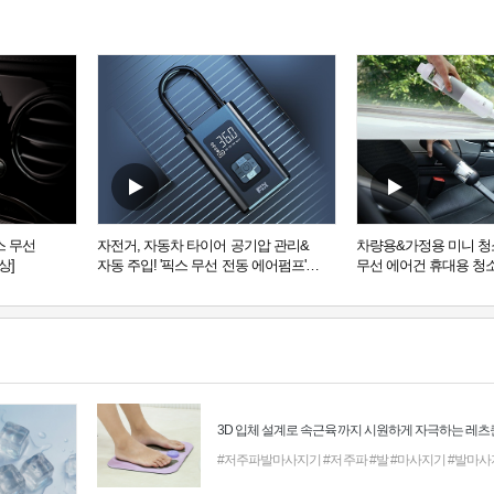
픽스 무선
자전거, 자동차 타이어 공기압 관리&
차량용&가정용 미니 청
상]
자동 주입! '픽스 무선 전동 에어펌프'
무선 에어건 휴대용 청
[동영상]
추천 [동영상]
#저주파발마사지기
#저주파
#발
#마사지기
#발마사