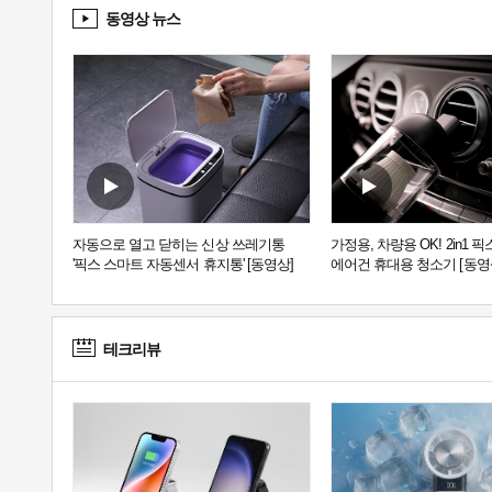
동영상 뉴스
자동으로 열고 닫히는 신상 쓰레기통
가정용, 차량용 OK! 2in1 
'픽스 스마트 자동센서 휴지통' [동영상]
에어건 휴대용 청소기 [동영
테크리뷰