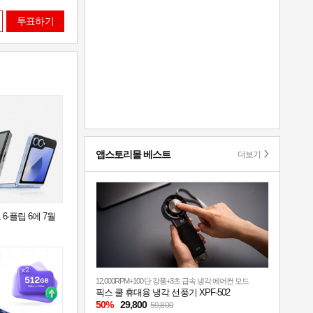
투표하기
앱스토리몰 베스트
더보기
6·플립 6에 7월
12,000RPM+100단 강풍+3초 급속 냉각 에어컨 모드
픽스 쿨 휴대용 냉각 선풍기 XPF-502
50%
29,800
59,800