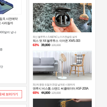
립 8, 사전예약
택 사라질까
000달러 넘나
최신 블루투스 5.4&ENC노이즈캔슬링 설계
픽스 팟 X4 블루투스 이어폰 XWS-303
63%
39,800
109,000
집중
중단
3단계 풍량 조절과 15엽 날개로 시원하게
앤루시 비스톰 스탠드 써큘레이터 ASF-200A
65%
44,800
129,000
운세 보러가기