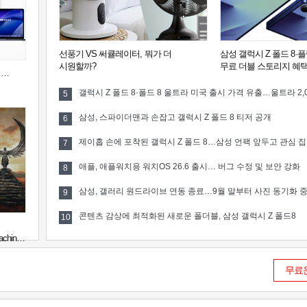
선풍기 VS 써큘레이터, 뭐가 더
삼성 갤럭시 Z 폴드 8·플
시원할까?
무료 더블 스토리지 혜
결…
갤럭시 Z 폴드 8·폴드 8 울트라 미국 출시 가격 유출…울트라 2,
5
삼성, 스파이더맨과 손잡고 갤럭시 Z 폴드 8 티저 공개
6
제이홉 손에 포착된 갤럭시 Z 폴드 8…삼성 언팩 앞두고 관심 
7
애플, 애플워치용 워치OS 26.6 출시… 버그 수정 및 보안 강화
8
삼성, 갤러리 원드라이브 연동 종료…9월 말부터 사진 동기화 
9
콘텐츠 감상에 최적화된 새로운 폴더블, 삼성 갤럭시 Z 폴드8
10
hine'
무료