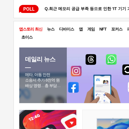
Q.최근 메모리 공급 부족 등으로 인한 'IT 기기
앱스토리 최신
뉴스
디바이스
앱
게임
NFT
포커스
초이스
데일리 뉴스
메타, 아동 안전
소송서 추가 8천억 원
배상 명령…총 부담액
1조 3천억 원