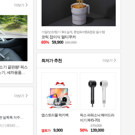
더보기
가열/보온/찜기 3in1설계, 혼밥&여행&캠핑 필수템
코릭 접이식 멀티쿠커
65%
59,900
169,000
최저가 추천
더보기
소기 끝판왕! 픽스
소기, 세차용품
더보기
앱스토리몰 럭키백
픽스 파워소닉 헤어드라
3D 입체 설계로 속근육까지 시원하게 자극하는 레츠퀸 발톡톡 저주파 발 마사지기 CA-001
이기 XHS-701
지기
#EMS
#안마기
#EMS마사지기
#저주파마사지기
#레츠퀸발톡톡저주파발마사지기CA00
279,000
9,900
50%
139,000
앱토가